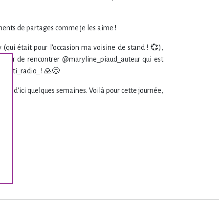
 moments de partages comme je les aime !
 (qui était pour l'occasion ma voisine de stand ! 💞),
aisir de rencontrer @maryline_piaud_auteur qui est
e @iti_radio_ ! 🙏😊
cast d'ici quelques semaines. Voilà pour cette journée,