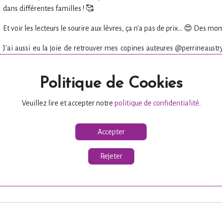
dans différentes familles ! 🥰
Et voir les lecteurs le sourire aux lèvres, ça n'a pas de prix... 😍 Des
J'ai aussi eu la joie de retrouver mes copines auteures @perrineaustry
@capucine_sergent et @auteure.emilie.demot, et nous avons eu le pl
passée nous voir ! 😊 Également un grand merci à l'adorable Nicolas d
Politique de Cookies
Il a eu la gentillesse de nous accorder une interview qui passera en pod
Veuillez lire et accepter notre
politique de confidentialité.
que je partage avec vous en photos. 🥰
Accepter
Rejeter